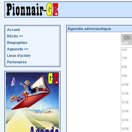
Agenda aéronautique
Accueil
Récits
>>
juin
Biographies
Appareils
>>
0:00
Lieux d’action
7:00
Partenaires
8:00
9:00
10:00
11:00
12:00
13:00
14:00
15:00