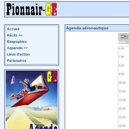
Agenda aéronautique
Accueil
Récits
>>
juin
Biographies
Appareils
>>
0:00
Lieux d’action
7:00
Partenaires
8:00
9:00
10:00
11:00
12:00
13:00
14:00
15:00