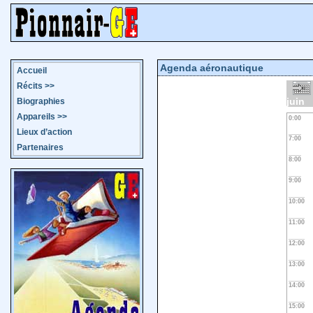
Agenda aéronautique
Accueil
Récits
>>
juin
Biographies
Appareils
>>
0:00
Lieux d’action
7:00
Partenaires
8:00
9:00
10:00
11:00
12:00
13:00
14:00
15:00