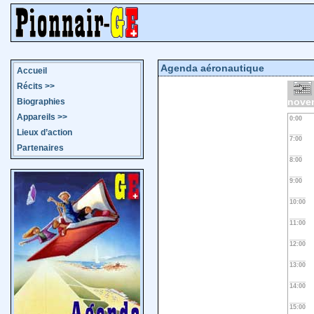
Agenda aéronautique
Accueil
Récits
>>
nove
Biographies
Appareils
>>
0:00
Lieux d’action
7:00
Partenaires
8:00
9:00
10:00
11:00
12:00
13:00
14:00
15:00