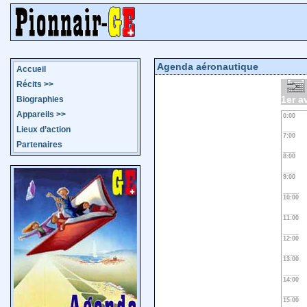
Agenda aéronautique
Accueil
Récits
>>
1er a
Biographies
Appareils
>>
0:00
Lieux d’action
7:00
Partenaires
8:00
9:00
10:00
11:00
12:00
13:00
14:00
15:00