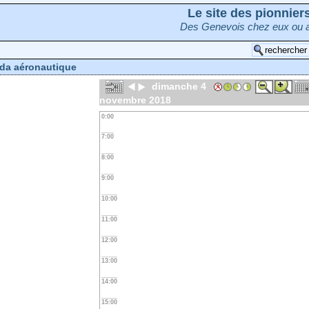
Le site des pionnie
Des Genevois chez eux ou a
da aéronautique
dimanche 4
novembre 2018
0:00
7:00
8:00
9:00
10:00
11:00
12:00
13:00
14:00
15:00