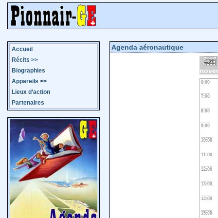
Agenda aéronautique
Accueil
Récits
>>
nove
Biographies
Appareils
>>
0:00
Lieux d’action
7:00
Partenaires
8:00
9:00
10:00
11:00
12:00
13:00
14:00
15:00