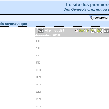
Le site des pionnie
Des Genevois chez eux ou a
da aéronautique
jeudi 6
décembre 2018
0:00
7:00
8:00
9:00
10:00
11:00
12:00
13:00
14:00
15:00