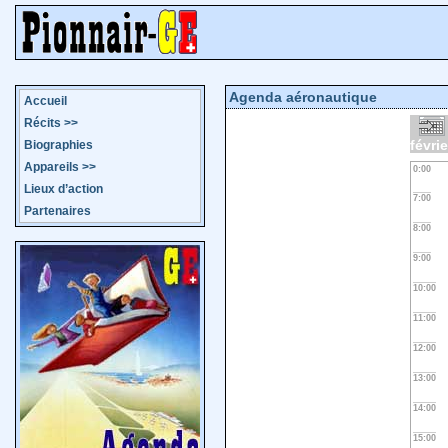
Agenda aéronautique
Accueil
Récits
>>
févri
Biographies
Appareils
>>
0:00
Lieux d’action
7:00
Partenaires
8:00
9:00
10:00
11:00
12:00
13:00
14:00
15:00