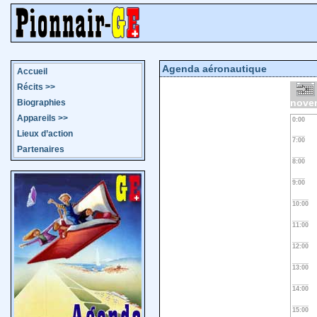
Agenda aéronautique
Accueil
Récits
>>
nove
Biographies
Appareils
>>
0:00
Lieux d’action
7:00
Partenaires
8:00
9:00
10:00
11:00
12:00
13:00
14:00
15:00