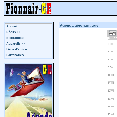
Agenda aéronautique
Accueil
Récits
>>
juille
Biographies
Appareils
>>
0:00
Lieux d’action
7:00
Partenaires
8:00
9:00
10:00
11:00
12:00
13:00
14:00
15:00