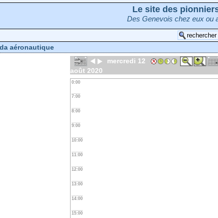
Le site des pionnie
Des Genevois chez eux ou a
da aéronautique
mercredi 12
août 2020
0:00
7:00
8:00
9:00
10:00
11:00
12:00
13:00
14:00
15:00