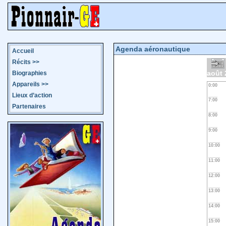
Agenda aéronautique
Accueil
Récits
>>
août 
Biographies
Appareils
>>
0:00
Lieux d’action
7:00
Partenaires
8:00
9:00
10:00
11:00
12:00
13:00
14:00
15:00