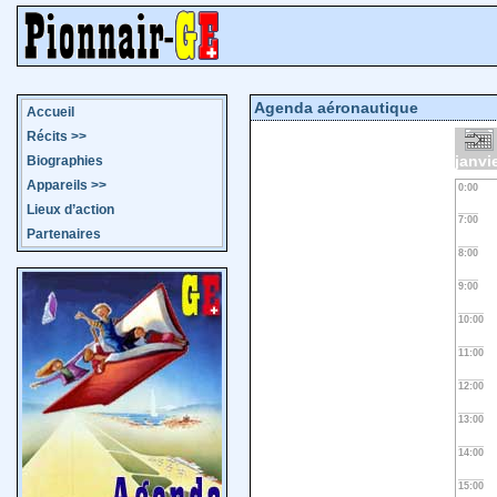
Agenda aéronautique
Accueil
Récits
>>
janvi
Biographies
Appareils
>>
0:00
Lieux d’action
7:00
Partenaires
8:00
9:00
10:00
11:00
12:00
13:00
14:00
15:00