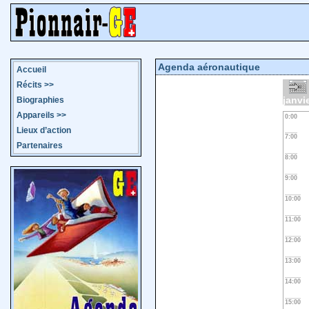
Agenda aéronautique
Accueil
Récits
>>
janvi
Biographies
Appareils
>>
0:00
Lieux d’action
7:00
Partenaires
8:00
9:00
10:00
11:00
12:00
13:00
14:00
15:00