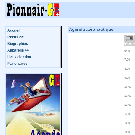
Agenda aéronautique
Accueil
Récits
>>
févri
Biographies
Appareils
>>
0:00
Lieux d’action
7:00
Partenaires
8:00
9:00
10:00
11:00
12:00
13:00
14:00
15:00