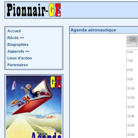
Agenda aéronautique
Accueil
Récits
>>
août 
Biographies
Appareils
>>
0:00
Lieux d’action
7:00
Partenaires
8:00
9:00
10:00
11:00
12:00
13:00
14:00
15:00