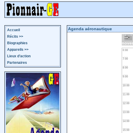
Agenda aéronautique
Accueil
Récits
>>
nove
Biographies
Appareils
>>
0:00
Lieux d’action
7:00
Partenaires
8:00
9:00
10:00
11:00
12:00
13:00
14:00
15:00