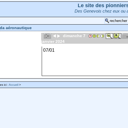
Le site des pionnie
Des Genevois chez eux ou a
da aéronautique
dimanche 7
janvier 2024
07/01
es ici :
Accueil
>