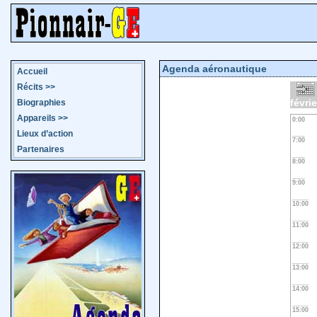
Agenda aéronautique
Accueil
Récits
>>
févri
Biographies
Appareils
>>
0:00
Lieux d’action
7:00
Partenaires
8:00
9:00
10:00
11:00
12:00
13:00
14:00
15:00