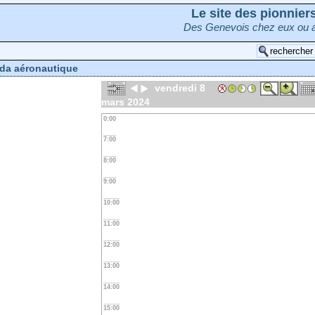
Le site des pionnie
Des Genevois chez eux ou a
da aéronautique
vendredi 8
mars 2024
0:00
7:00
8:00
9:00
10:00
11:00
12:00
13:00
14:00
15:00