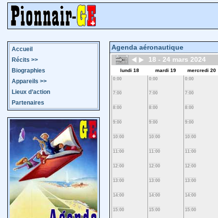
Agenda aéronautique
Accueil
18 - 24 mars 2024
Récits
>>
Biographies
lundi 18
mardi 19
mercredi 20
0:00
0:00
0:00
Appareils
>>
Lieux d’action
7:00
7:00
7:00
Partenaires
8:00
8:00
8:00
9:00
9:00
9:00
10:00
10:00
10:00
11:00
11:00
11:00
12:00
12:00
12:00
13:00
13:00
13:00
14:00
14:00
14:00
15:00
15:00
15:00