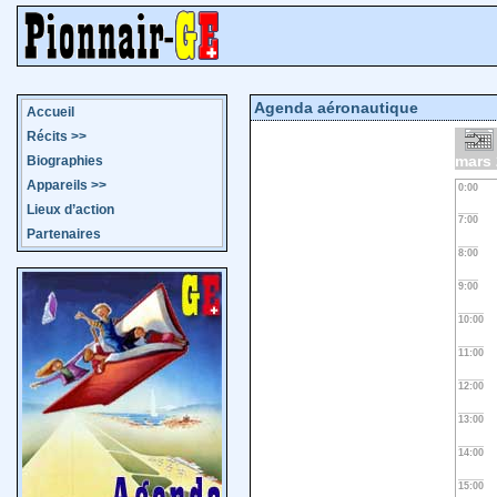
Agenda aéronautique
Accueil
Récits
>>
mars
Biographies
Appareils
>>
0:00
Lieux d’action
7:00
Partenaires
8:00
9:00
10:00
11:00
12:00
13:00
14:00
15:00