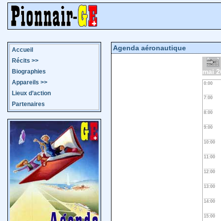
Agenda aéronautique
Accueil
Récits
>>
mai 2
Biographies
Appareils
>>
0:00
Lieux d’action
7:00
Partenaires
8:00
9:00
10:00
11:00
12:00
13:00
14:00
15:00