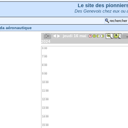
Le site des pionnie
Des Genevois chez eux ou a
da aéronautique
jeudi 16 mai
2024
0:00
7:00
8:00
9:00
10:00
11:00
12:00
13:00
14:00
15:00