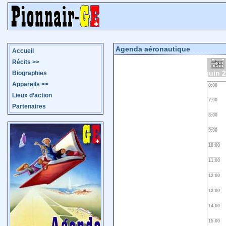
Agenda aéronautique
Accueil
Récits
>>
juin 
Biographies
Appareils
>>
0:00
Lieux d’action
7:00
Partenaires
8:00
9:00
10:00
11:00
12:00
13:00
14:00
15:00