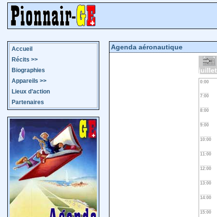
Agenda aéronautique
Accueil
Récits
>>
juille
Biographies
Appareils
>>
0:00
Lieux d’action
7:00
Partenaires
8:00
9:00
10:00
11:00
12:00
13:00
14:00
15:00