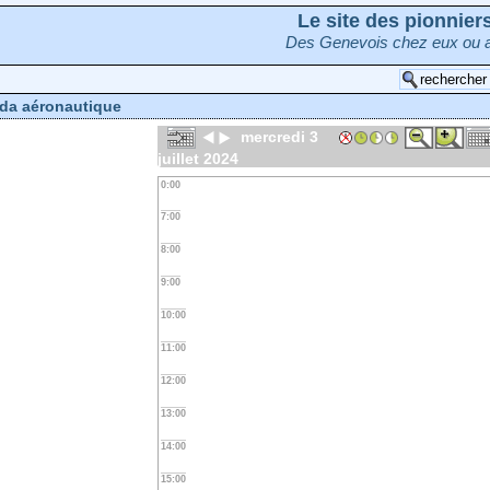
Le site des pionnie
Des Genevois chez eux ou a
da aéronautique
mercredi 3
juillet 2024
0:00
7:00
8:00
9:00
10:00
11:00
12:00
13:00
14:00
15:00