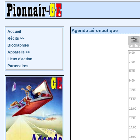
Agenda aéronautique
Accueil
Récits
>>
juille
Biographies
Appareils
>>
0:00
Lieux d’action
7:00
Partenaires
8:00
9:00
10:00
11:00
12:00
13:00
14:00
15:00