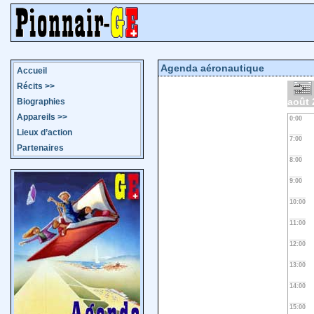
Agenda aéronautique
Accueil
Récits
>>
août 
Biographies
Appareils
>>
0:00
Lieux d’action
7:00
Partenaires
8:00
9:00
10:00
11:00
12:00
13:00
14:00
15:00