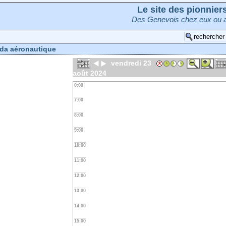
Le site des pionnie
Des Genevois chez eux ou a
da aéronautique
vendredi 23
août 2024
0:00
7:00
8:00
9:00
10:00
11:00
12:00
13:00
14:00
15:00