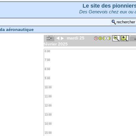
Le site des pionnie
Des Genevois chez eux ou a
da aéronautique
mardi 25
février 2025
0:00
7:00
8:00
9:00
10:00
11:00
12:00
13:00
14:00
15:00