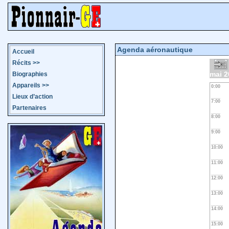
Agenda aéronautique
Accueil
Récits
>>
mai 2
Biographies
Appareils
>>
0:00
Lieux d’action
7:00
Partenaires
8:00
9:00
10:00
11:00
12:00
13:00
14:00
15:00