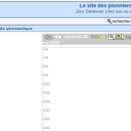
Le site des pionnie
Des Genevois chez eux ou a
da aéronautique
vendredi 23
mai 2025
0:00
7:00
8:00
9:00
10:00
11:00
12:00
13:00
14:00
15:00