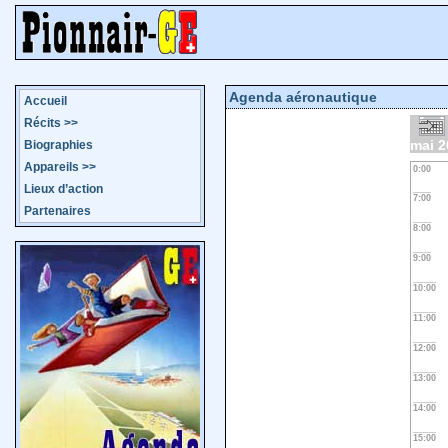
Agenda aéronautique
Accueil
Récits
>>
mai 2
Biographies
Appareils
>>
0:00
Lieux d’action
7:00
Partenaires
8:00
9:00
10:00
11:00
12:00
13:00
14:00
15:00