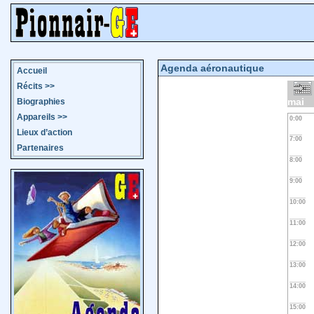
Agenda aéronautique
Accueil
Récits
>>
mai
Biographies
Appareils
>>
0:00
Lieux d’action
7:00
Partenaires
8:00
9:00
10:00
11:00
12:00
13:00
14:00
15:00