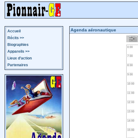
Agenda aéronautique
Accueil
Récits
>>
Biographies
0:00
Appareils
>>
7:00
Lieux d’action
Partenaires
8:00
9:00
10:00
11:00
12:00
13:00
14:00
15:00