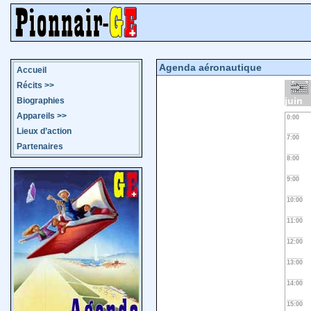
Agenda aéronautique
Accueil
Récits
>>
juin
Biographies
Appareils
>>
0:00
Lieux d’action
7:00
Partenaires
8:00
9:00
10:00
11:00
12:00
13:00
14:00
15:00