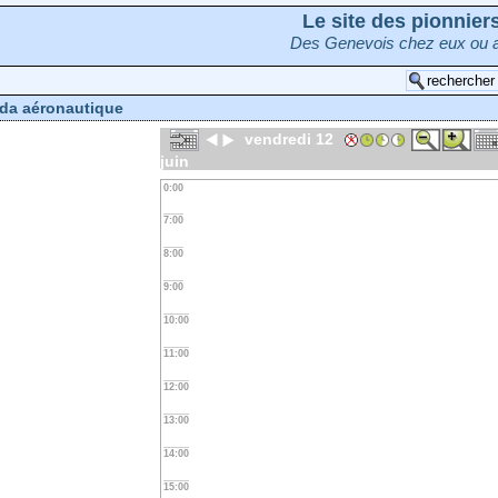
Le site des pionnie
Des Genevois chez eux ou a
da aéronautique
vendredi 12
juin
0:00
7:00
8:00
9:00
10:00
11:00
12:00
13:00
14:00
15:00