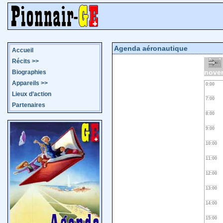
Agenda aéronautique
Accueil
Récits
>>
nove
Biographies
Appareils
>>
0:00
Lieux d’action
7:00
Partenaires
8:00
9:00
10:00
11:00
12:00
13:00
14:00
15:00