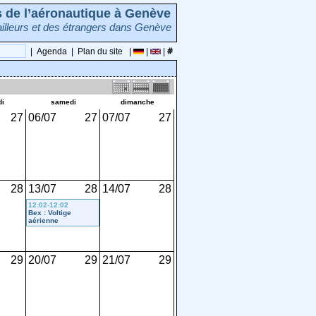
rs de l’aéronautique à Genève
illeurs et des étrangers dans Genève
|
Agenda
|
Plan du site
|
|
|
di
samedi
dimanche
27
06/07
27
07/07
27
28
13/07
28
14/07
28
12:02
-
12:02
Bex : Voltige
aérienne
29
20/07
29
21/07
29