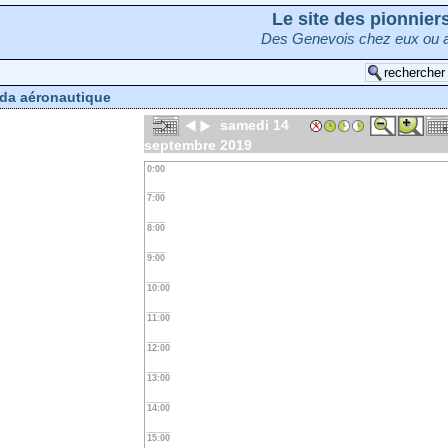
Le site des pionnie
Des Genevois chez eux ou a
da aéronautique
samedi 14
septembre 2019
0:00
7:00
8:00
9:00
10:00
11:00
12:00
13:00
14:00
15:00