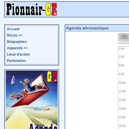
Agenda aéronautique
Accueil
Récits
>>
déce
Biographies
Appareils
>>
0:00
Lieux d’action
7:00
Partenaires
8:00
9:00
10:00
11:00
12:00
13:00
14:00
15:00