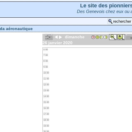
Le site des pionnie
Des Genevois chez eux ou a
da aéronautique
dimanche
26 janvier 2020
0:00
7:00
8:00
9:00
10:00
11:00
12:00
13:00
14:00
15:00
16:00
17:00
18:00
19:00
20:00