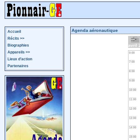
Agenda aéronautique
Accueil
Récits
>>
avril
Biographies
Appareils
>>
0:00
Lieux d’action
7:00
Partenaires
8:00
9:00
10:00
11:00
12:00
13:00
14:00
15:00