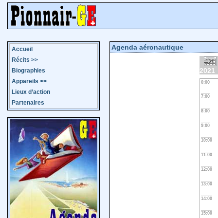
Agenda aéronautique
Accueil
Récits
>>
2021
Biographies
Appareils
>>
0:00
Lieux d’action
7:00
Partenaires
8:00
9:00
10:00
11:00
12:00
13:00
14:00
15:00