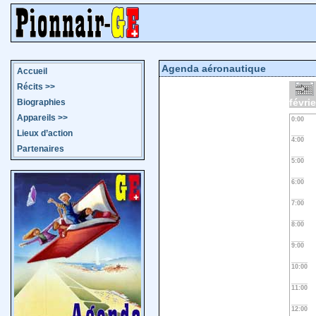
Agenda aéronautique
Accueil
Récits
>>
févri
Biographies
Appareils
>>
0:00
Lieux d’action
4:00
Partenaires
5:00
6:00
7:00
8:00
9:00
10:00
11:00
12:00