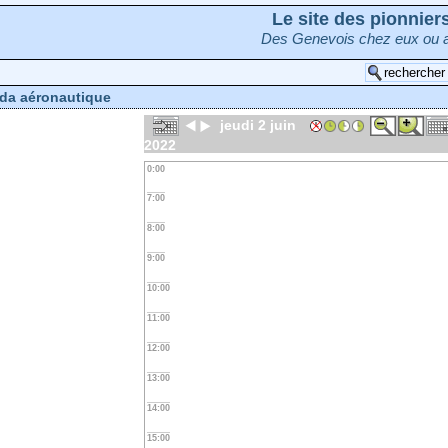
Le site des pionnie
Des Genevois chez eux ou a
da aéronautique
jeudi 2 juin
2022
0:00
7:00
8:00
9:00
10:00
11:00
12:00
13:00
14:00
15:00