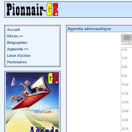
Agenda aéronautique
Accueil
Récits
>>
juin 
Biographies
Appareils
>>
0:00
Lieux d’action
7:00
Partenaires
8:00
9:00
10:00
11:00
12:00
13:00
14:00
15:00