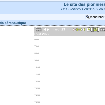
Le site des pionnie
Des Genevois chez eux ou a
da aéronautique
mardi 23
août 2022
0:00
7:00
8:00
9:00
10:00
11:00
12:00
13:00
14:00
15:00